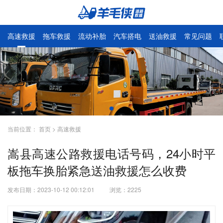
高速救援
拖车救援
流动补胎
汽车搭电
送油救援
常见问题
当前位置：
首页
>
高速救援
嵩县高速公路救援电话号码，24小时平
板拖车换胎紧急送油救援怎么收费
发布日期：2023-10-12 00:12:01
浏览：
2225